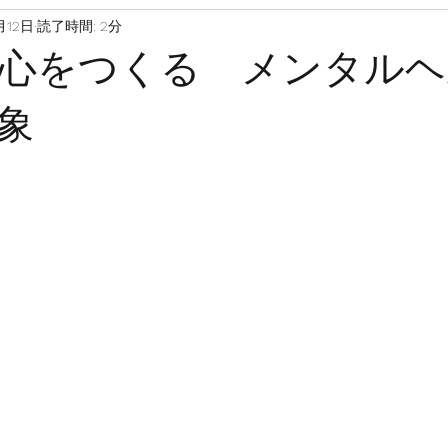
月12日
読了時間: 2分
い心をつくる メンタル
象