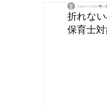
kazumi k
2021年12
折れな
保育士対