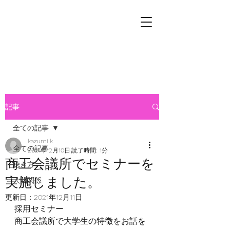
ウェルビーイング
デザ
イン
Position Design
記事
全ての記事
kazumi k
全ての記事
2021年12月10日
読了時間: 1分
商工会議所でセミナーを
聴き方
実施しました。
人間関係
更新日：
2021年12月11日
採用セミナー
商工会議所で大学生の特徴をお話を