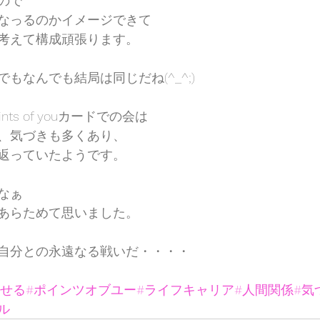
ので
なっるのかイメージできて
考えて構成頑張ります。
もなんでも結局は同じだね(^_^;)
ts of youカードでの会は
、気づきも多くあり、
返っていたようです。
なぁ
あらためて思いました。
自分との永遠なる戦いだ・・・・
探せる
#ポインツオブユー
#ライフキャリア
#人間関係
#気
ル